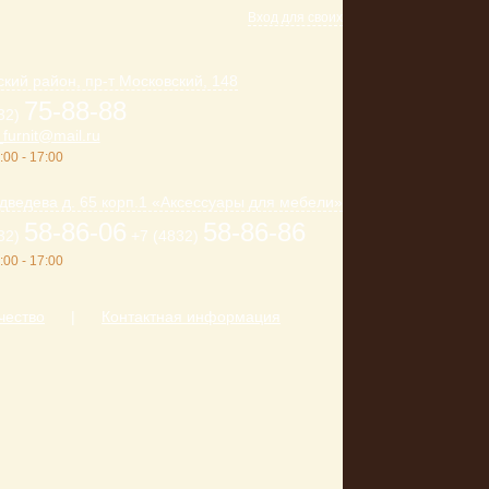
Вход для своих
кий район, пр-т Московский, 148
75-88-88
32)
furnit@mail.ru
:00 - 17:00
дведева д. 65 корп.1 «Аксессуары для мебели»
58-86-06
58-86-86
32)
+7 (4832)
:00 - 17:00
чество
|
Контактная информация