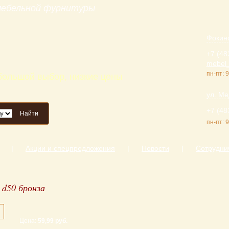
 мебельной фурнитуры
Фокинс
+7 (48
mebel_
пн-пт: 9
 большой выбор, низкие цены
ул. Ме
+7 (48
Найти
пн-пт: 9
|
Акции и спецпредложения
|
Новости
|
Сотрудни
 d50 бронза
Цена:
59,99 руб.