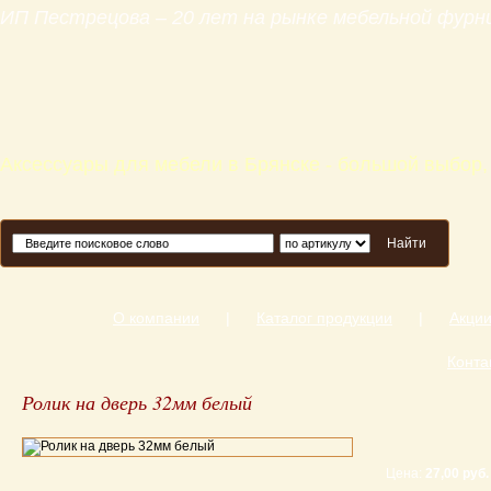
ИП Пестрецова – 20 лет на рынке мебельной фур
Аксессуары для мебели в Брянске - большой выбор,
Найти
О компании
|
Каталог продукции
|
Акци
Конта
Ролик на дверь 32мм белый
Цена:
27,00 руб.