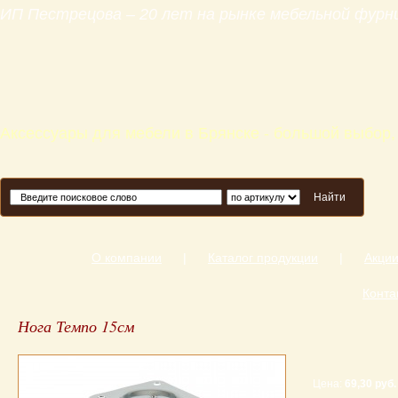
ИП Пестрецова – 20 лет на рынке мебельной фур
Аксессуары для мебели в Брянске - большой выбор,
Найти
О компании
|
Каталог продукции
|
Акци
Конта
Нога Темпо 15см
Цена:
69,30 руб.