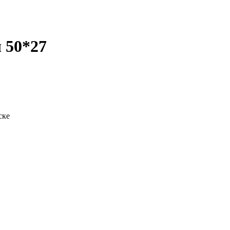
 50*27
ске