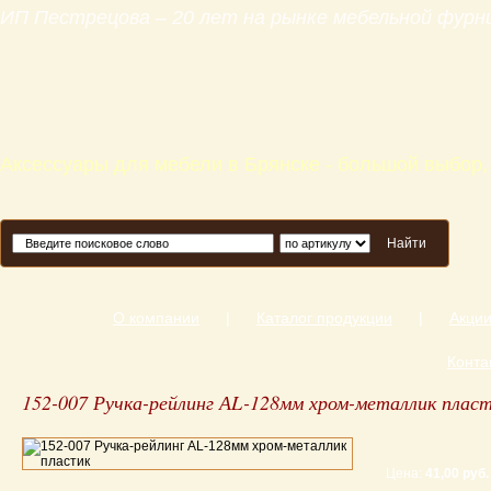
ИП Пестрецова – 20 лет на рынке мебельной фур
Аксессуары для мебели в Брянске - большой выбор,
Найти
О компании
|
Каталог продукции
|
Акци
Конта
152-007 Ручка-рейлинг АL-128мм хром-металлик плас
Цена:
41,00 руб.