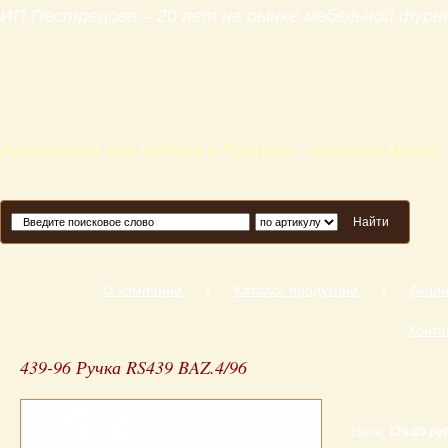
ИП Пестрецова – 20 лет на рынке мебельной фур
Аксессуары для мебели в Брянске - большой выбор,
Найти
О компании
|
Каталог продукции
|
Акци
Конта
439-96 Ручка RS439 BAZ.4/96
Цена:
129.00 руб