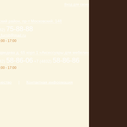
Вход для своих
кий район, пр-т Московский, 148
75-88-88
32)
furnit@mail.ru
:00 - 17:00
дведева д. 65 корп.1 «Аксессуары для мебели»
58-86-06
58-86-86
32)
+7 (4832)
:00 - 17:00
чество
|
Контактная информация