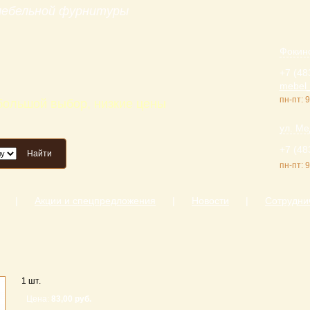
 мебельной фурнитуры
Фокинс
+7 (48
mebel_
пн-пт: 9
 большой выбор, низкие цены
ул. Ме
+7 (48
Найти
пн-пт: 9
|
Акции и спецпредложения
|
Новости
|
Сотрудни
1 шт.
Цена:
83,00 руб.