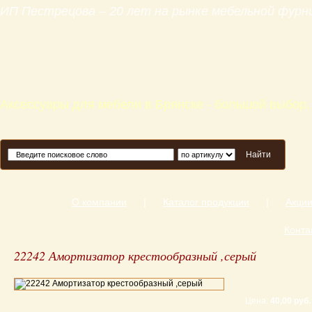
ИП Пестрецова – 20 лет на рынке мебельной фур
Аксессуары для мебели в Брянске - большой выбор,
Найти
О компании
|
Каталог продукции
|
Акци
Конта
22242 Амортизатор крестообразный ,серый
Цена:
40,00 руб.