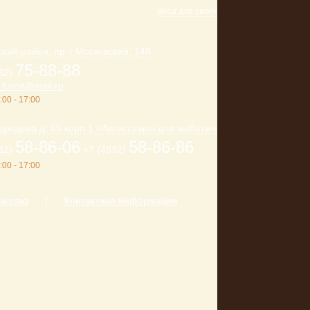
Вход для своих
кий район, пр-т Московский, 148
75-88-88
32)
furnit@mail.ru
:00 - 17:00
дведева д. 65 корп.1 «Аксессуары для мебели»
58-86-06
58-86-86
32)
+7 (4832)
:00 - 17:00
чество
|
Контактная информация