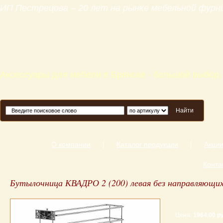
ИП Пестрецова – 20 лет на рынке мебельной фур
Аксессуары для мебели в Брянске - большой выбор,
Найти
О компании
|
Каталог продукции
|
Акци
Конта
Бутылочница КВАДРО 2 (200) левая без направляющи
Цена:
1964,00 ру