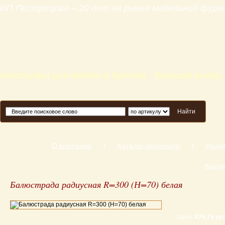
ИП Пестрецова – 20 лет на рынке мебельной фур
Аксессуары для мебели в Брянске - большой выбор,
Найти
О компании
|
Каталог продукции
|
Акци
Конта
Балюстрада радиусная R=300 (Н=70) белая
Цена:
879,75 руб