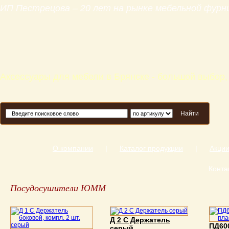
ИП Пестрецова – 20 лет на рынке мебельной фур
Аксессуары для мебели в Брянске - большой выбор,
Найти
О компании
|
Каталог продукции
|
Акци
Конта
Посудосушители ЮММ
Д 2 С Держатель
ПД60
серый