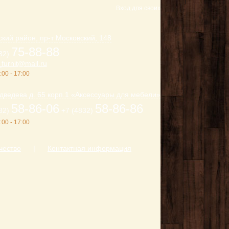
Вход для своих
кий район, пр-т Московский, 148
75-88-88
32)
furnit@mail.ru
:00 - 17:00
дведева д. 65 корп.1 «Аксессуары для мебели»
58-86-06
58-86-86
32)
+7 (4832)
:00 - 17:00
чество
|
Контактная информация