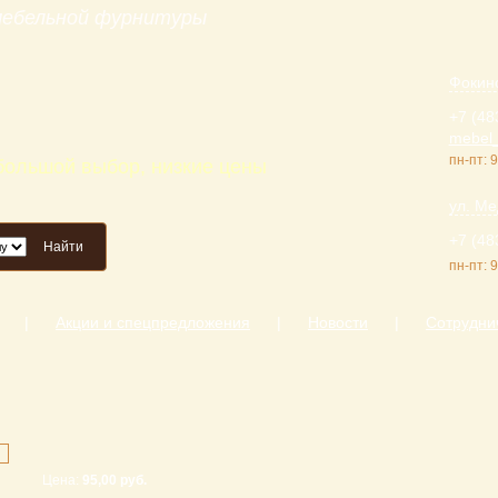
 мебельной фурнитуры
Фокинс
+7 (48
mebel_
пн-пт: 9
 большой выбор, низкие цены
ул. Ме
+7 (48
Найти
пн-пт: 9
|
Акции и спецпредложения
|
Новости
|
Сотрудни
Цена:
95,00 руб.