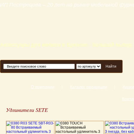
ИП Пестрецова – 20 лет на рынке мебельной фур
Аксессуары для мебели в Брянске - большой выбор,
Найти
О компании
|
Каталог продукции
|
Акци
Конта
Удлинители SETE