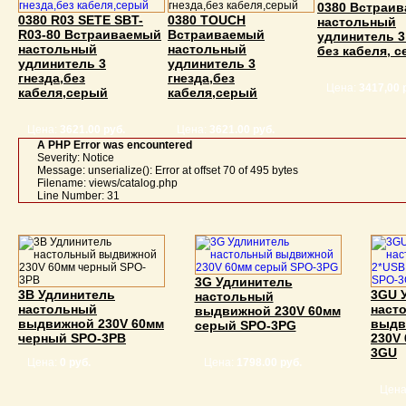
0380 Встраи
0380 R03 SETE SBT-
0380 TOUCH
настольный
R03-80 Встраиваемый
Встраиваемый
удлинитель 3
настольный
настольный
без кабеля, 
удлинитель 3
удлинитель 3
гнезда,без
гнезда,без
Цена:
3417,00 
кабеля,серый
кабеля,серый
Цена:
3621.00 руб.
Цена:
3621.00 руб.
A PHP Error was encountered
Severity: Notice
Message: unserialize(): Error at offset 70 of 495 bytes
Filename: views/catalog.php
Line Number: 31
3G Удлинитель
3B Удлинитель
3GU 
настольный
настольный
наст
выдвижной 230V 60мм
выдвижной 230V 60мм
выдв
серый SPO-3PG
черный SPO-3PВ
230V
3GU
Цена:
0 руб.
Цена:
1798.00 руб.
Цена