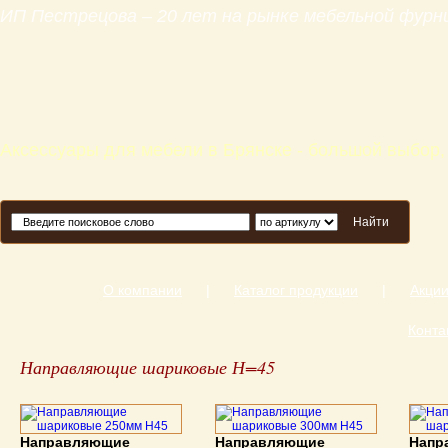
ИП Пестрецова – 20 лет на рынке мебельной фур
Аксессуары для мебели в Брянске - большой выбор,
Найти
О компании
|
Каталог продукции
|
Акци
Конта
Направляющие шариковые Н=45
Направляющие
Направляющие
Напр