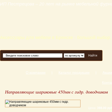
ИП Пестрецова – 20 лет на рынке мебельной фур
Аксессуары для мебели в Брянске - большой выбор,
Найти
О компании
|
Каталог продукции
|
Акци
Конта
Направляющие шариковые 450мм с гидр. доводчиком
Цена:
398.00 руб