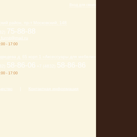
Вход для своих
кий район, пр-т Московский, 148
75-88-88
32)
furnit@mail.ru
:00 - 17:00
дведева д. 65 корп.1 «Аксессуары для мебели»
58-86-06
58-86-86
32)
+7 (4832)
:00 - 17:00
чество
|
Контактная информация