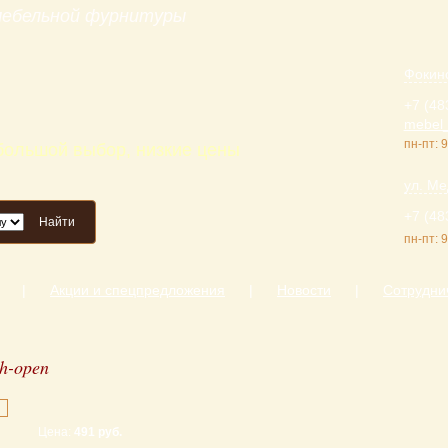
 мебельной фурнитуры
Фокинс
+7 (48
mebel_
пн-пт: 9
 большой выбор, низкие цены
ул. Ме
+7 (48
Найти
пн-пт: 9
|
Акции и спецпредложения
|
Новости
|
Сотрудни
h-open
Цена:
491 руб.