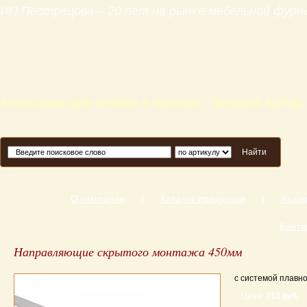
ИП Пестрецова – 20 лет на рынке мебельной фур
Аксессуары для мебели в Брянске - большой выбор,
Найти
О компании
|
Каталог продукции
|
Акци
Конта
Направляющие скрытого монтажа 450мм
с системой плавно
Цена:
710 руб.