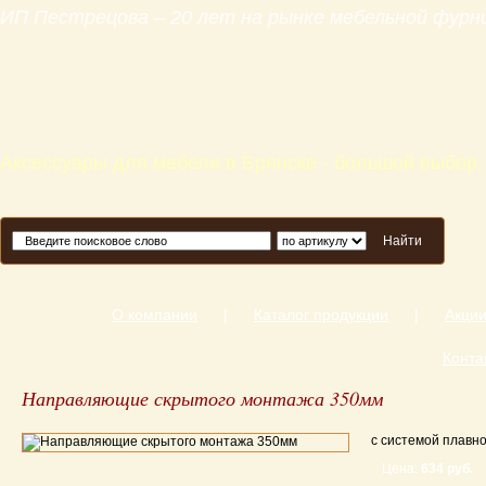
ИП Пестрецова – 20 лет на рынке мебельной фур
Аксессуары для мебели в Брянске - большой выбор,
Найти
О компании
|
Каталог продукции
|
Акци
Конта
Направляющие скрытого монтажа 350мм
с системой плавно
Цена:
634 руб.