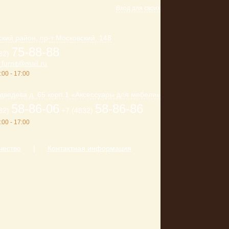
Вход для своих
кий район, пр-т Московский, 148
75-88-88
32)
furnit@mail.ru
:00 - 17:00
дведева д. 65 корп.1 «Аксессуары для мебели»
58-86-06
58-86-86
32)
+7 (4832)
:00 - 17:00
чество
|
Контактная информация