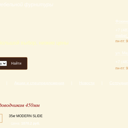
 мебельной фурнитуры
Фокинс
+7 (48
mebel_
пн-пт: 9
 большой выбор, низкие цены
ул. Ме
+7 (48
Найти
пн-пт: 9
|
Акции и спецпредложения
|
Новости
|
Сотрудни
доводчиком 450мм
35кг MODERN SLIDE
Цена:
1070.2 руб.