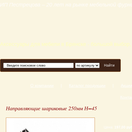
ИП Пестрецова – 20 лет на рынке мебельной фур
Аксессуары для мебели в Брянске - большой выбор,
Найти
О компании
|
Каталог продукции
|
Акци
Конта
Направляющие шариковые 250мм Н=45
Цена:
197,00 руб