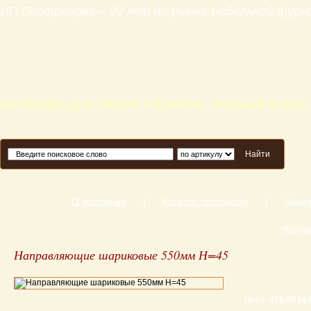
ИП Пестрецова – 20 лет на рынке мебельной фур
Аксессуары для мебели в Брянске - большой выбор,
Найти
О компании
|
Каталог продукции
|
Акци
Конта
Направляющие шариковые 550мм Н=45
Цена:
476,00 руб