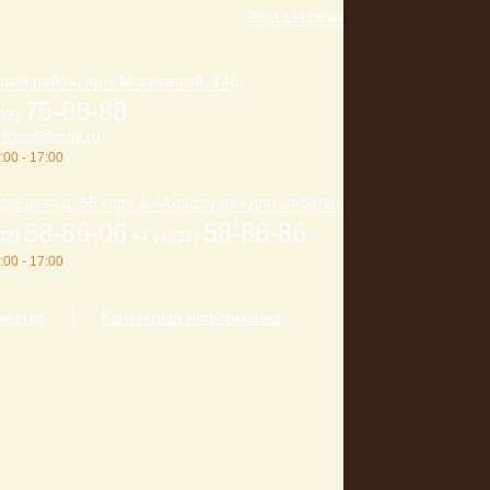
Вход для своих
кий район, пр-т Московский, 148
75-88-88
32)
furnit@mail.ru
:00 - 17:00
дведева д. 65 корп.1 «Аксессуары для мебели»
58-86-06
58-86-86
32)
+7 (4832)
:00 - 17:00
чество
|
Контактная информация