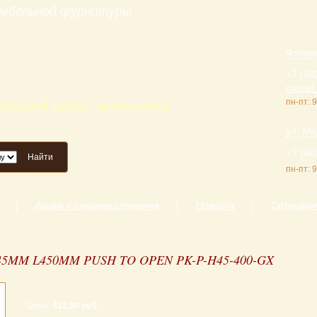
 мебельной фурнитуры
Фокинс
+7 (48
mebel_
пн-пт: 9
 большой выбор, низкие цены
ул. Ме
+7 (48
Найти
пн-пт: 9
|
Акции и спецпредложения
|
Новости
|
Сотрудни
M L450MM PUSH TO OPEN PK-P-H45-400-GX
Цена:
412.00 руб.