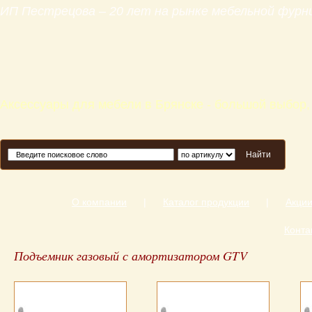
ИП Пестрецова – 20 лет на рынке мебельной фур
Аксессуары для мебели в Брянске - большой выбор,
Найти
О компании
|
Каталог продукции
|
Акци
Конта
Подъемник газовый с амортизатором GTV