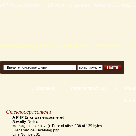
ИП Пестрецова – 20 лет на рынке мебельной фур
Аксессуары для мебели в Брянске - большой выбор,
Найти
О компании
|
Каталог продукции
|
Акци
Конта
Стеклодержатели
A PHP Error was encountered
Severity: Notice
Message: unserialize(): Error at offset 138 of 139 bytes
Filename: views/catalog.php
Line Number: 31