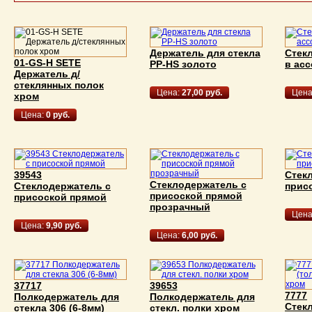
Держатель для стекла
Стек
01-GS-H SETE
РР-НS золото
в ас
Держатель д/
стеклянных полок
Цена:
27,00 руб.
Цена
хром
Цена:
0 руб.
39543
Стек
Стеклодержатель с
Стеклодержатель с
прис
присоской прямой
присоской прямой
прозрачный
Цена
Цена:
9,90 руб.
Цена:
6,00 руб.
37717
39653
7777
Полкодержатель для
Полкодержатель для
Стек
стекла 306 (6-8мм)
стекл. полки хром