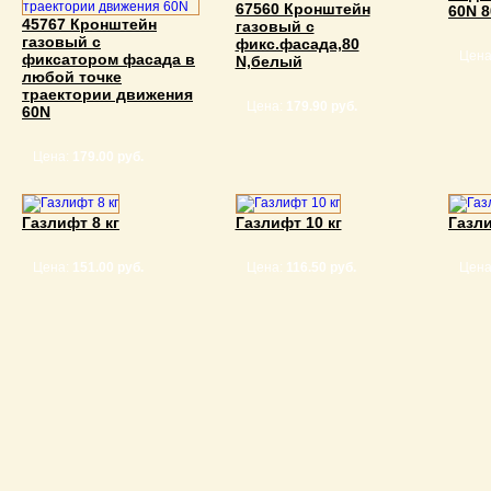
67560 Кронштейн
60N 
45767 Кронштейн
газовый с
газовый с
фикс.фасада,80
Цена
фиксатором фасада в
N,белый
любой точке
траектории движения
Цена:
179.90 руб.
60N
Цена:
179.00 руб.
Газлифт 8 кг
Газлифт 10 кг
Газли
Цена:
151.00 руб.
Цена:
116.50 руб.
Цена