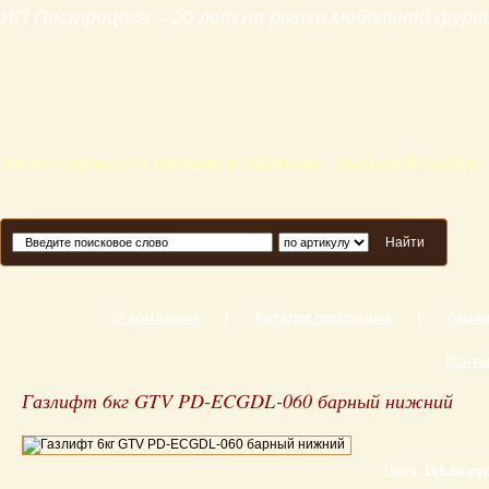
ИП Пестрецова – 20 лет на рынке мебельной фур
Аксессуары для мебели в Брянске - большой выбор,
Найти
О компании
|
Каталог продукции
|
Акци
Конта
Газлифт 6кг GTV PD-ECGDL-060 барный нижний
Цена:
195.60 руб