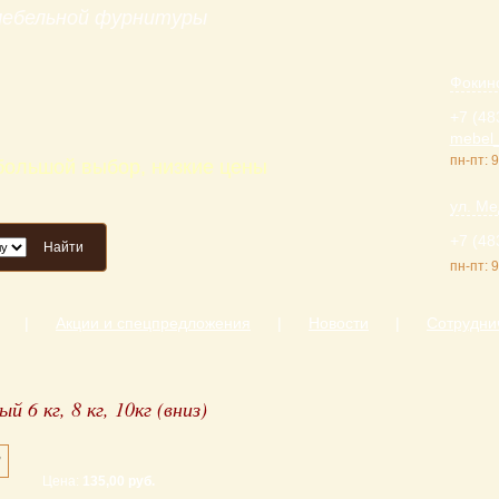
 мебельной фурнитуры
Фокинс
+7 (48
mebel_
пн-пт: 9
 большой выбор, низкие цены
ул. Ме
+7 (48
Найти
пн-пт: 9
|
Акции и спецпредложения
|
Новости
|
Сотрудни
6 кг, 8 кг, 10кг (вниз)
Цена:
135,00 руб.