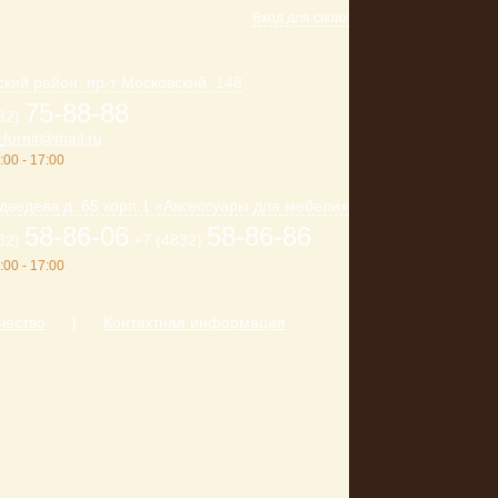
Вход для своих
кий район, пр-т Московский, 148
75-88-88
32)
furnit@mail.ru
:00 - 17:00
дведева д. 65 корп.1 «Аксессуары для мебели»
58-86-06
58-86-86
32)
+7 (4832)
:00 - 17:00
чество
|
Контактная информация