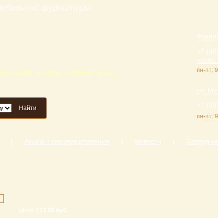
 мебельной фурнитуры
Фокинс
+7 (48
mebel_
пн-пт: 9
 большой выбор, низкие цены
ул. Ме
+7 (48
Найти
пн-пт: 9
|
Акции и спецпредложения
|
Новости
|
Сотрудни
Цена:
173.00 руб.