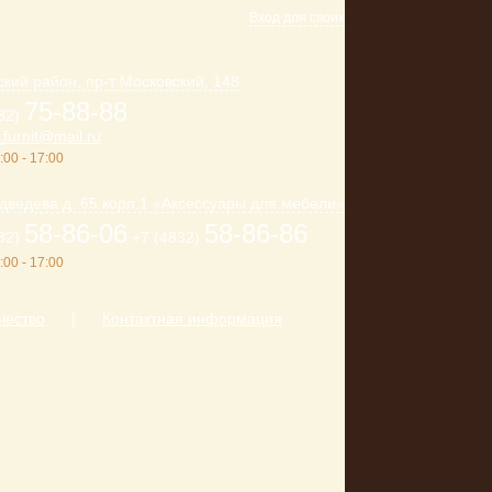
Вход для своих
кий район, пр-т Московский, 148
75-88-88
32)
furnit@mail.ru
:00 - 17:00
дведева д. 65 корп.1 «Аксессуары для мебели»
58-86-06
58-86-86
32)
+7 (4832)
:00 - 17:00
чество
|
Контактная информация